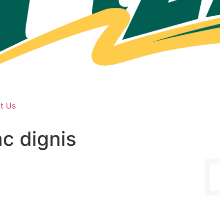
t Us
ac dignis